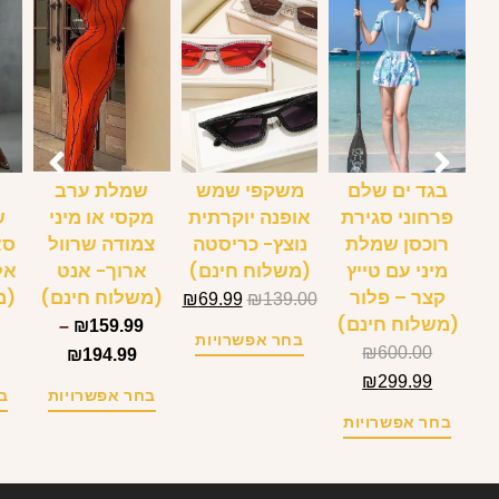
בגד ים שלם
משקפי שמש
שמלת ערב
ש
פרחוני סגירת
אופנה יוקרתית
מקסי או מיני
ש
רוכסן שמלת
נוצץ- כריסטה
צמודה שרוול
סא
מיני עם טייץ
(משלוח חינם)
ארוך- אנט
אל
קצר – פלור
(משלוח חינם)
(מ
₪
69.99
₪
139.00
(משלוח חינם)
–
₪
159.99
בחר אפשרויות
₪
600.00
₪
194.99
₪
299.99
בחר אפשרויות
ב
בחר אפשרויות