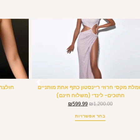
לת מקסי חרוזי ריינסטון כתף אחת מותניים
חולצת הצלבה X 
חתוכים- לינדי (משלוח חינם)
₪
599.99
₪
1,200.00
בחר אפשרויות