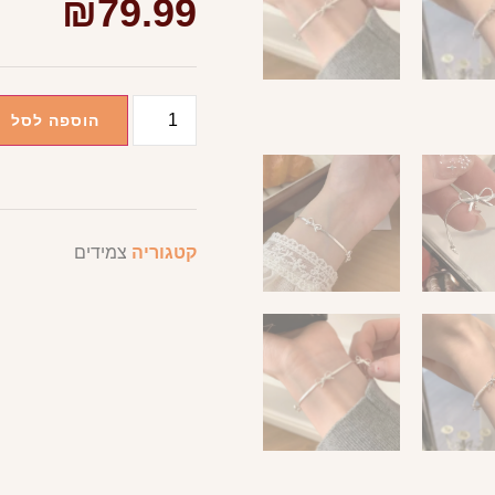
₪
79.99
הוספה לסל
קטגוריה
צמידים