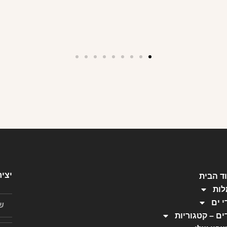
יצי
ד הבית
ות
י ים
ים – קטגוריות