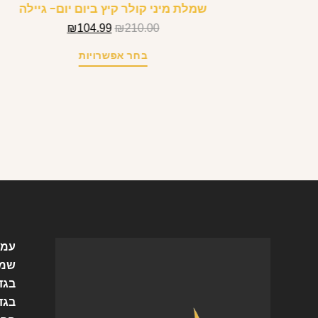
שמלת מיני קולר קיץ ביום יום- גיילה
₪
104.99
₪
210.00
בחר אפשרויות
עמו
שמל
בגד
בגד