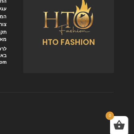
החש
עגל
המו
צור
תקנ
HTO FASHION
מאמ
לרכ
באי
com
0