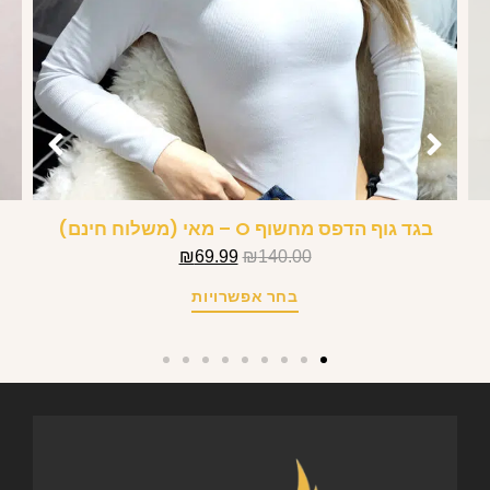
בגד גוף הדפס מחשוף O – מאי (משלוח חינם)
₪
69.99
₪
140.00
בחר אפשרויות