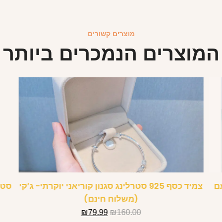
מוצרים קשורים
המוצרים הנמכרים ביותר
ם
צמיד כסף 925 סטרלינג סגנון קוריאני יוקרתי- ג’קי
סט 
(משלוח חינם)
₪
79.99
₪
160.00