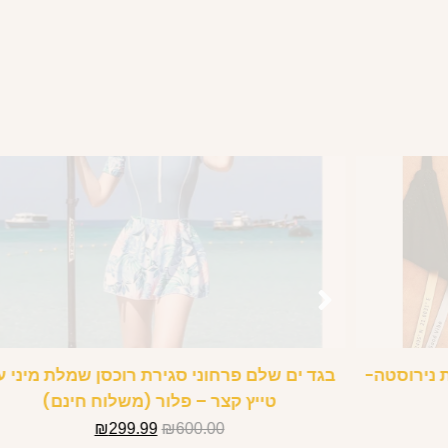
 נירוסטה-
בגד ים שלם פרחוני סגירת רוכסן שמלת מיני ע
טייץ קצר – פלור (משלוח חינם)
₪
299.99
₪
600.00