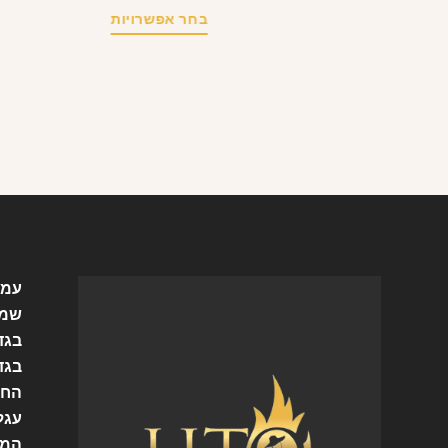
בחר אפשרויות
עמו
שמל
בגד
בגד
החש
עגל
המו