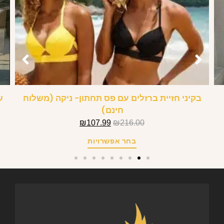
בקיני חזיית ברזלים עם פס תחתון- ניקה (משלוח
ש
חינם)
₪
107.99
₪
216.00
בחר אפשרויות