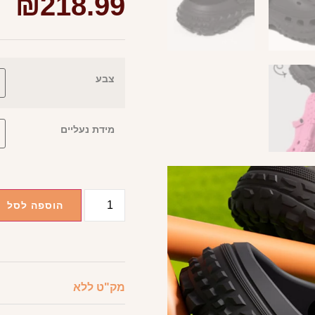
₪
218.99
צבע
מידת נעליים
הוספה לסל
מק"ט
ללא