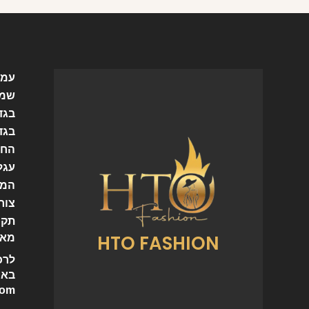
עמו
שמל
בגד
בגד
החש
עגל
המו
צור
תקנ
HTO FASHION
מאמ
לרכ
באי
com