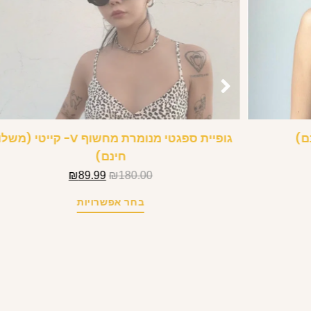
נם)
גופיית ספגטי מנומרת מחשוף V- קייטי (
חינם)
₪
89.99
₪
180.00
בחר אפשרויות