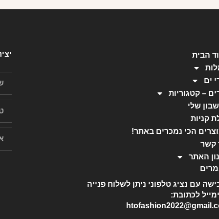
יצי
ד הבית
ות
י ים
ים – קטגוריות
בון שלי
ת קניות
צרים הכי נמכרים באתר!
 קשר
ון האתר
רים
ישה עם נציג טלפוני ניתן לשלוח פנייה
מייל לכתובת:
htofashion2022@gmail.