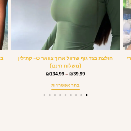
י
חולצת בגד גוף שרוול ארוך צוואר O- קת’לין
בק
(משלוח חינם)
₪
134.99
–
₪
39.99
בחר אפשרויות