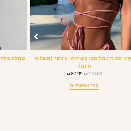
יני סט מינימליסטי קשירות- ג’ניפר (משלוח
שמלת גולף ס
חינם)
₪
87.99
₪
176.00
בחר אפשרויות