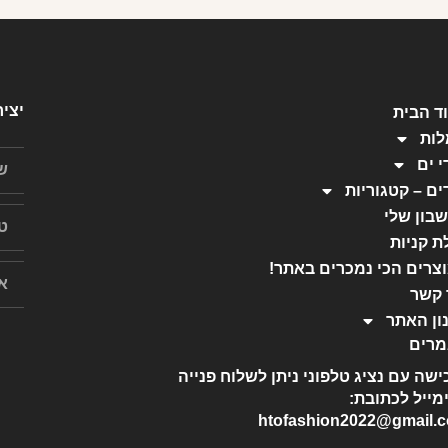
יצי
ד הבית
ות
י ים
ים – קטגוריות
בון שלי
ת קניות
צרים הכי נמכרים באתר!
 קשר
ון האתר
רים
ישה עם נציג טלפוני ניתן לשלוח פנייה
מייל לכתובת:
htofashion2022@gmail.