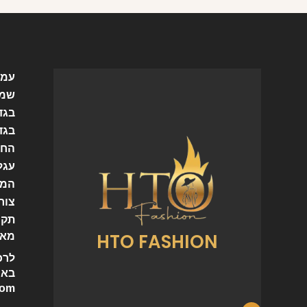
עמו
שמל
בגד
בגד
החש
עגל
המו
צור
תקנ
HTO FASHION
מאמ
לרכ
באי
com