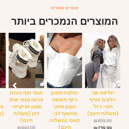
מוצרים קשורים
המוצרים הנמכרים ביותר
חליפת שני
חולצת סאטן
מגפי חוף בטנת
ש
חלקים חורף
כתף חשופה
פרווה מגפי שלג
חם- ג’ולי
סגנון מחוך
סגנון סניקרס-
מה
(משלוח חינם)
מחשוף לב-
דוון (משלוח
(מ
קאסי (משלוח
חינם)
₪
459.99
חינם)
₪
440.00
₪
239.99