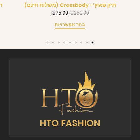
תיק פאוץ’- Crossbody (משלוח חינם)
ח
₪
75.99
₪
151.99
בחר אפשרויות
HTO FASHION