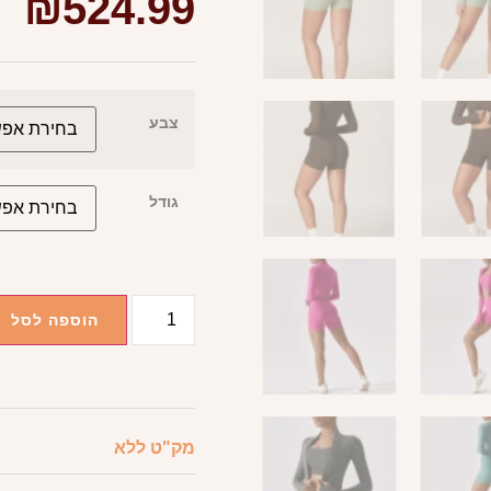
₪
524.99
צבע
גודל
הוספה לסל
מק"ט
ללא