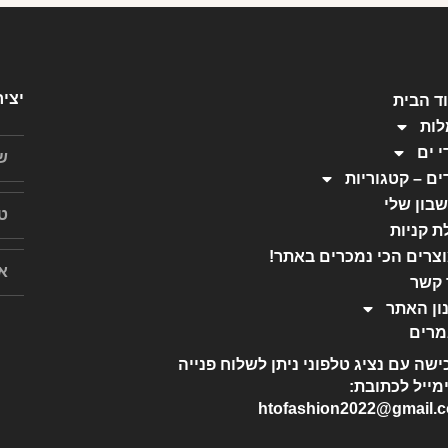
יצי
ד הבית
ות
י ים
ים – קטגוריות
בון שלי
ת קניות
צרים הכי נמכרים באתר!
 קשר
ון האתר
רים
ישה עם נציג טלפוני ניתן לשלוח פנייה
מייל לכתובת:
htofashion2022@gmail.