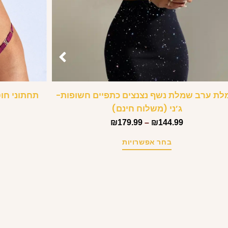
ת ערב שמלת נשף נצנצים כתפיים חשופות-
תחתוני חוט
ג’ני (משלוח חינם)
₪
179.99
–
₪
144.99
בחר אפשרויות