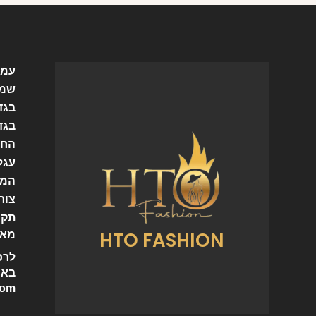
עמו
שמל
בגד
בגד
החש
עגל
המו
צור
תקנ
HTO FASHION
מאמ
לרכ
באי
com