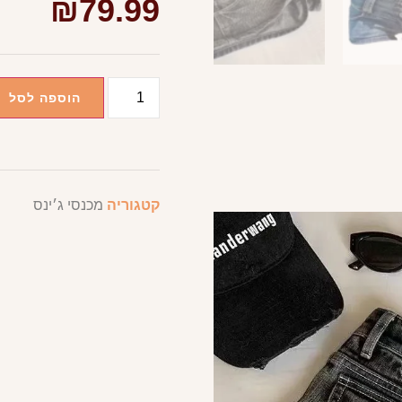
₪
79.99
הוספה לסל
קטגוריה
מכנסי ג׳ינס