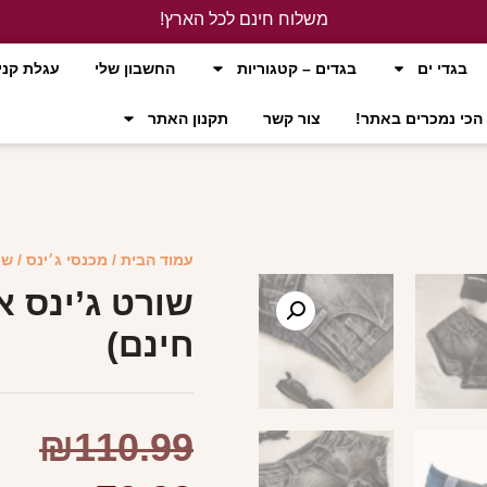
משלוח חינם לכל הארץ!
לחץ כאן
בגדי ים
בגדים – קטגוריות
החשבון שלי
עגלת קני
הכי נמכרים באתר!
צור קשר
תקנון האתר
עמוד הבית
/
מכנסי ג׳ינס
/ שו
שורט ג’ינס א
חינם)
₪
110.99