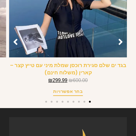
בגד ים שלם סגירת רוכסן שמלת מיני עם טייץ קצר –
קארין (משלוח חינם)
₪
299.99
₪
600.00
בחר אפשרויות