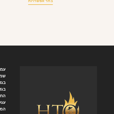
בחר אפשרויות
עמו
שמל
בגד
בגד
החש
עגל
המו