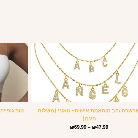
רשרת זהב מותאמת אישית- טאוני (משלוח
טופ גופייה
חינם)
₪
69.99
–
₪
47.99