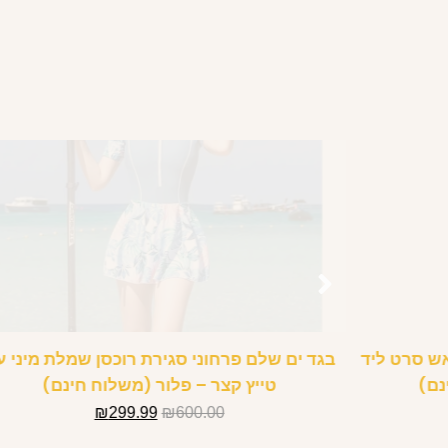
ש סרט ליד
בגד ים שלם פרחוני סגירת רוכסן שמלת מיני ע
נם)
טייץ קצר – פלור (משלוח חינם)
₪
299.99
₪
600.00