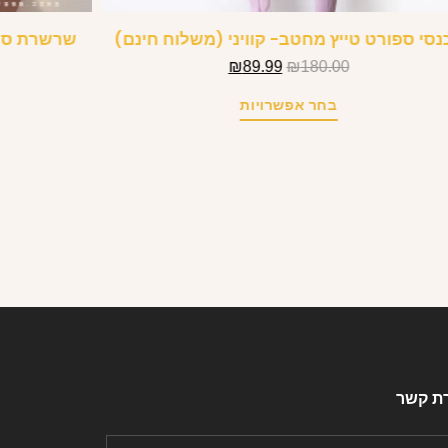
נסי ספורט טייץ מחטב- קוויני (משלוח חינם)
₪
89.99
₪
180.00
בחר אפשרויות
רת קשר