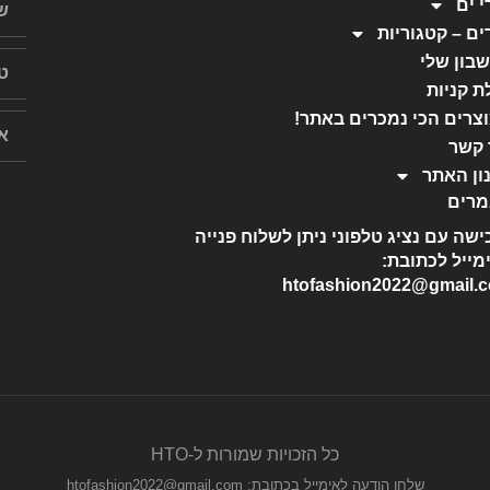
י ים
ים – קטגוריות
בון שלי
ת קניות
צרים הכי נמכרים באתר!
 קשר
ון האתר
רים
ישה עם נציג טלפוני ניתן לשלוח פנייה
מייל לכתובת:
htofashion2022@gmail.
כל הזכויות שמורות ל-HTO
שלחו הודעה לאימייל בכתובת: htofashion2022@gmail.com