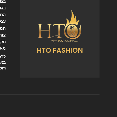
בגד
בגד
החש
עגל
המו
צור
תקנ
HTO FASHION
מאמ
לרכ
באי
com