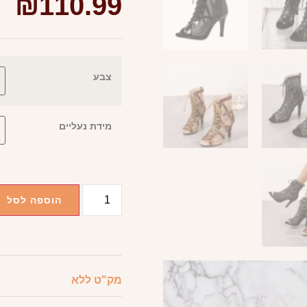
₪
110.99
צבע
מידת נעליים
הוספה לסל
מק"ט
ללא