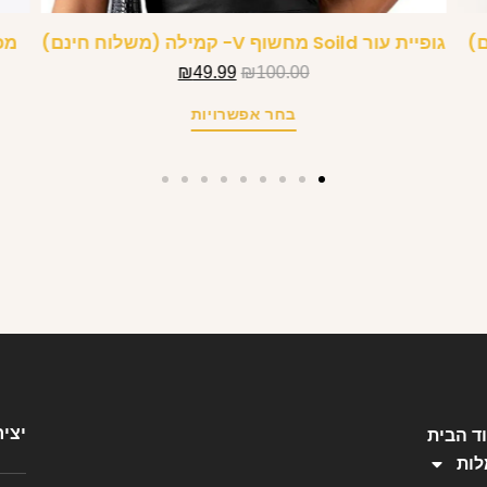
ם)
גופיית עור Soild מחשוף V- קמילה (משלוח חינם)
מכ
₪
49.99
₪
100.00
בחר אפשרויות
יצי
ד הבית
ות