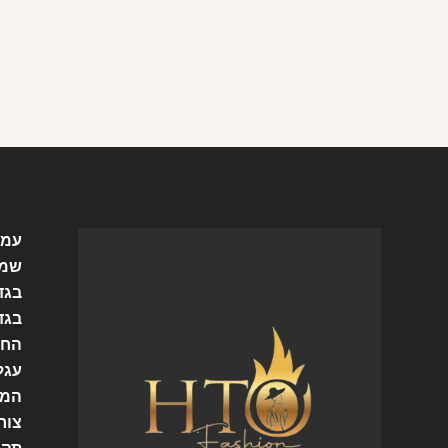
עמו
שמל
בגד
בגד
החש
עגל
המו
צור