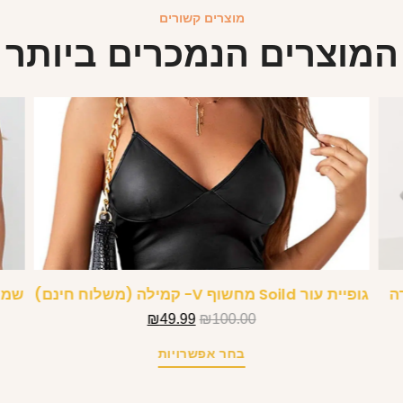
מוצרים קשורים
המוצרים הנמכרים ביותר
ה
גופיית עור Soild מחשוף V- קמילה (משלוח חינם)
שמלה
₪
49.99
₪
100.00
בחר אפשרויות