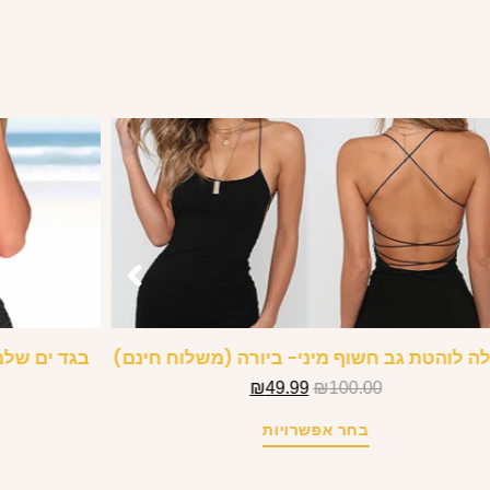
 לוהטת גב חשוף מיני- ביורה (משלוח חינם)
בגד ים שלם
₪
49.99
₪
100.00
בחר אפשרויות