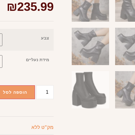
₪
235.99
צבע
מידת נעליים
הוספה לסל
מק"ט
ללא