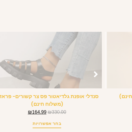
חינם)
סנדלי אופנת גלדיאטור פס צר קשורים- פראד
(משלוח חינם)
₪
164.99
₪
330.00
בחר אפשרויות