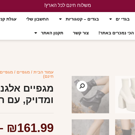
משלוח חינם לכל הארץ!
לחץ כאן
בגדי ים
בגדים – קטגוריות
החשבון שלי
עגלת קני
הכי נמכרים באתר!
צור קשר
תקנון האתר
עמוד הבית
/
מגפיים
/ מגפיים
חינם)
מגפיים אלגנ
ומדויק, עם ר
–
₪
161.99