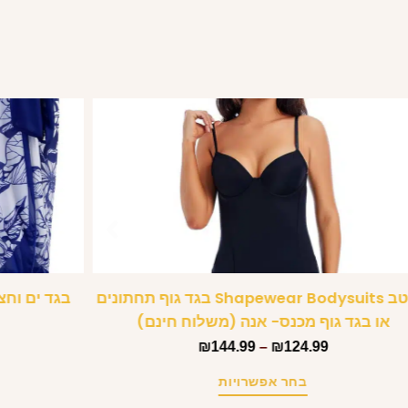
מחטב Shapewear Bodysuits בגד גוף תחתונים
בגד ים וחצ
או בגד גוף מכנס- אנה (משלוח חינם)
₪
144.99
–
₪
124.99
בחר אפשרויות