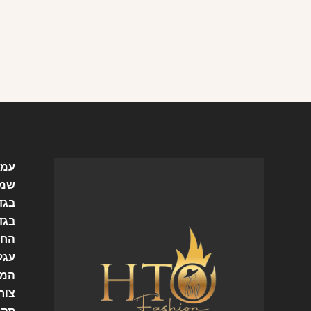
עמו
שמל
בגד
בגד
החש
עגל
המו
צור