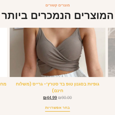
מוצרים קשורים
המוצרים הנמכרים ביותר
גופיות בסגנון טופ בד סטרץ’- גרייס (משלוח
חינם)
₪
44.99
₪
90.00
בחר אפשרויות