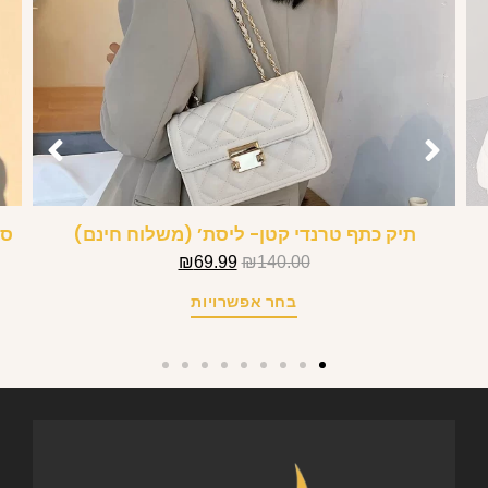
תיק כתף טרנדי קטן- ליסת’ (משלוח חינם)
סט
₪
69.99
₪
140.00
בחר אפשרויות