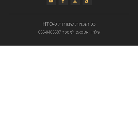
כל הזכויות שמורות ל-HTO
שלחו וואטסאפ למספר 055-9485587