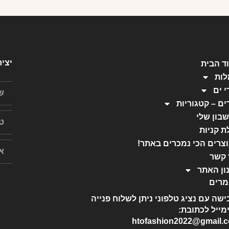
יצי
ד הבית
ות
י ים
ים – קטגוריות
בון שלי
ת קניות
צרים הכי נמכרים באתר!
 קשר
ון האתר
רים
ישה עם נציג טלפוני ניתן לשלוח פנייה
מייל לכתובת:
htofashion2022@gmail.