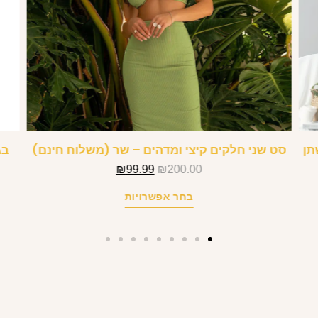
תן
סט שני חלקים קיצי ומדהים – שר (משלוח חינם)
בג
₪
99.99
₪
200.00
בחר אפשרויות