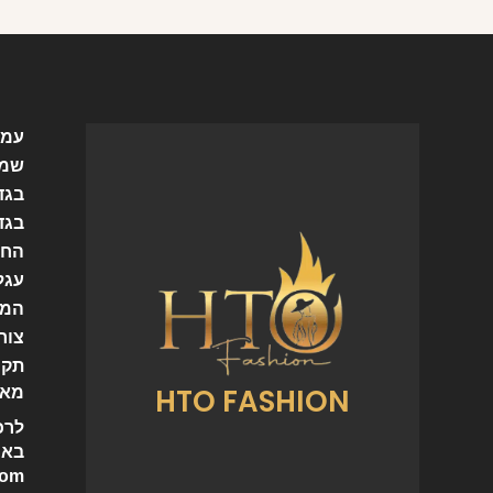
עמו
שמל
בגד
בגד
החש
עגל
המו
צור
תקנ
HTO FASHION
מאמ
לרכ
באי
com