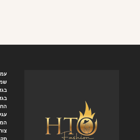
עמו
שמל
בגד
בגד
החש
עגל
המו
צור
תקנ