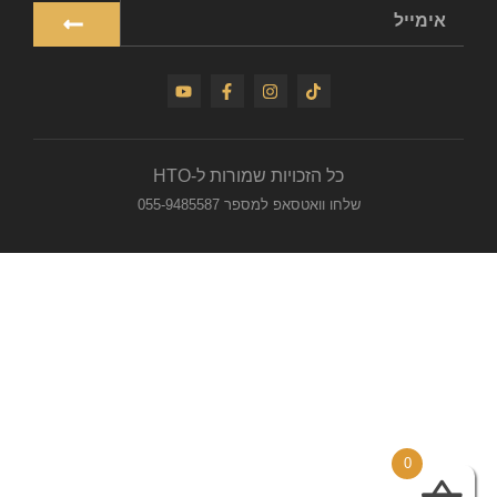
כל הזכויות שמורות ל-HTO
שלחו וואטסאפ למספר 055-9485587
0