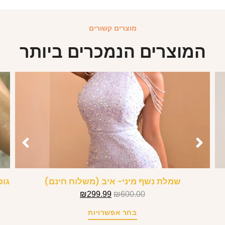
מוצרים קשורים
המוצרים הנמכרים ביותר
שמלת נשף מיני- איב (משלוח חינם)
גופ
₪
299.99
₪
600.00
בחר אפשרויות