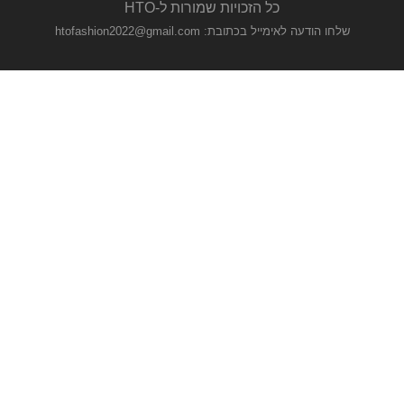
כל הזכויות שמורות ל-HTO
שלחו הודעה לאימייל בכתובת: htofashion2022@gmail.com