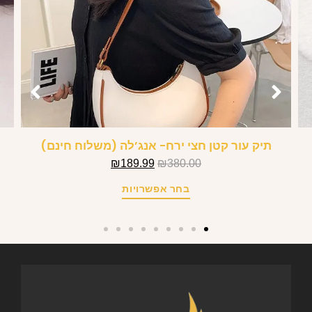
תיק עור קטן חצי ירח- אנג’לה (משלוח חינם)
₪
189.99
₪
380.00
בחר אפשרויות