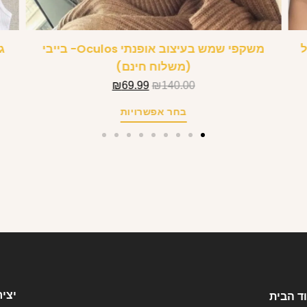
ל
משקפי שמש בעיצוב אופנתי Oculos- בייבי
גופי
(משלוח חינם)
₪
69.99
₪
140.00
בחר אפשרויות
יצי
ד הבית