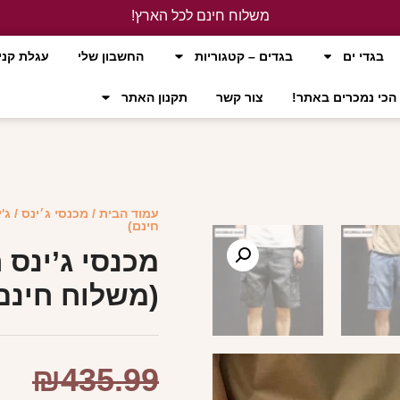
משלוח חינם לכל הארץ!
לחץ כאן
בגדי ים
בגדים – קטגוריות
החשבון שלי
עגלת קני
הכי נמכרים באתר!
צור קשר
תקנון האתר
עמוד הבית
/
מכנסי ג׳ינס
/
ג'
חינם)
מכנסי ג’ינס 
(משלוח חינם
₪
435.99