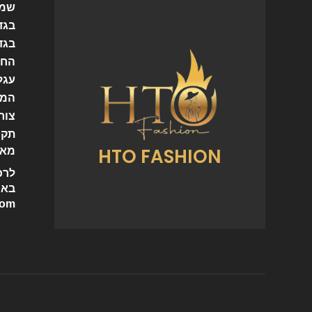
שמל
בגד
בגד
החש
עגל
המו
צור
תקנ
HTO FASHION
מאמ
לרכ
באי
com