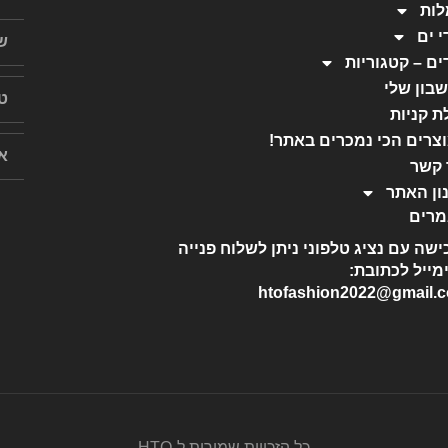
ות
י ים
ים – קטגוריות
בון שלי
ת קניות
צרים הכי נמכרים באתר!
 קשר
ון האתר
רים
ישה עם נציג טלפוני ניתן לשלוח פנייה
מייל לכתובת:
htofashion2022@gmail.
כל הזכויות שמורות ל-HTO