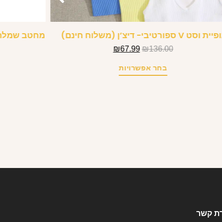
ית וסט V ספורטיבי- דיצ’ן (משלוח חינם)
מחטב שמלה ל
₪
67.99
₪
136.00
בחר אפשרויות
רת קשר