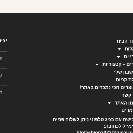
יצי
ד הבית
ות
י ים
ים – קטגוריות
בון שלי
ת קניות
צרים הכי נמכרים באתר!
 קשר
ון האתר
רים
ישה עם נציג טלפוני ניתן לשלוח פנייה
מייל לכתובת:
htofashion2022@gmail.