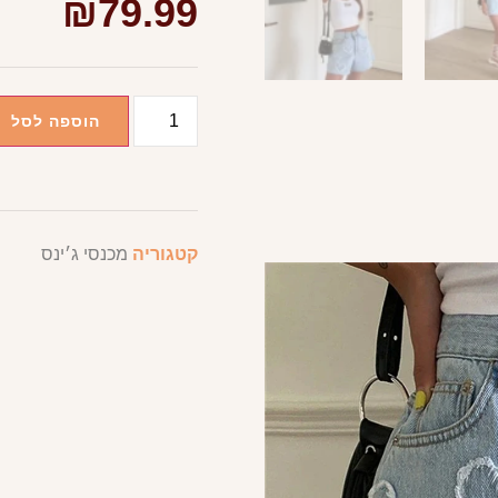
₪
79.99
הוספה לסל
קטגוריה
מכנסי ג׳ינס