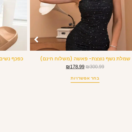
שמלת נשף נוצצת- פאשה (משלוח חינם)
כפכף נשים 
₪
178.99
₪
300.99
בחר אפשרויות