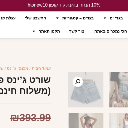
10% הנחה בהזנת קוד קופון htonew10
לחץ כאן
בגדי ים
בגדים – קטגוריות
החשבון שלי
עגלת קני
הכי נמכרים באתר!
צור קשר
תקנון האתר
עמוד הבית
/
מכנסי ג׳ינס
/ שו
שורט ג’ינס פ
(משלוח חינם
₪
393.99