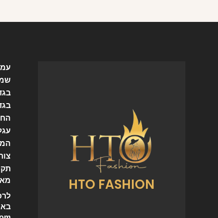
עמו
שמל
בגד
בגד
החש
עגל
המו
צור
תקנ
HTO FASHION
מאמ
לרכ
באי
com