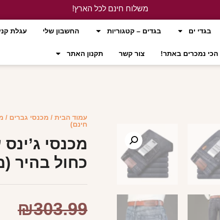
משלוח חינם לכל הארץ!
לחץ כאן
בגדי ים
בגדים – קטגוריות
החשבון שלי
עגלת קני
הכי נמכרים באתר!
צור קשר
תקנון האתר
עמוד הבית
/
מכנסי גברים
/ מ
חינם)
מכנסי ג’ינס 
כחול בהיר (מ
₪
303.99