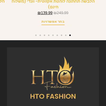
הלבשה תחתונה לוהטת אקזוטית- וונדי (משלוח
חלי
חינם)
₪
139.99
₪
249.99
בחר אפשרויות
HTO FASHION