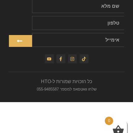
כל הזכויות שמורות ל-HTO
שלחו וואטסאפ למספר 055-9485587
0