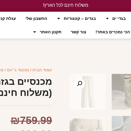
משלוח חינם לכל הארץ!
לחץ כאן
בגדי ים
בגדים – קטגוריות
החשבון שלי
עגלת קני
הכי נמכרים באתר!
צור קשר
תקנון האתר
עמוד הבית
/
מכנסי ג׳ינס
/ מכ
מכנסיים בגז
(משלוח חינם
₪
759.99