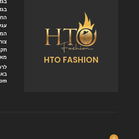
בגד
בגד
החש
עגל
המו
צור
תקנ
HTO FASHION
מאמ
לרכ
באי
com
0