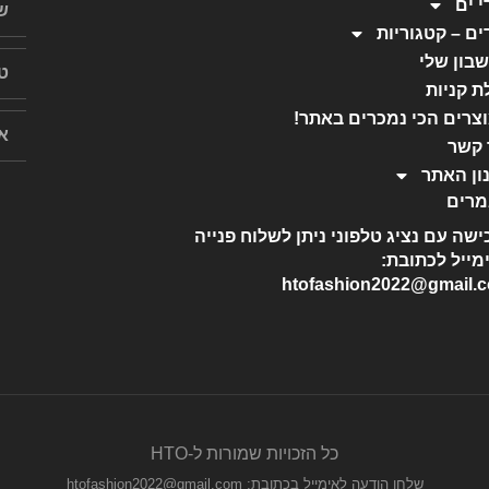
י ים
ים – קטגוריות
בון שלי
ת קניות
צרים הכי נמכרים באתר!
 קשר
ון האתר
רים
ישה עם נציג טלפוני ניתן לשלוח פנייה
מייל לכתובת:
htofashion2022@gmail.
כל הזכויות שמורות ל-HTO
שלחו הודעה לאימייל בכתובת: htofashion2022@gmail.com