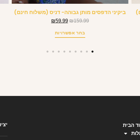
)
ביקיני הדפסים מותן גבוהה- דניס (משלוח חינם)
₪
59.99
₪
159.99
בחר אפשרויות
יצי
ד הבית
ות