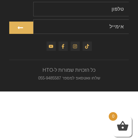
כל הזכויות שמורות ל-HTO
שלחו וואטסאפ למספר 055-9485587
0