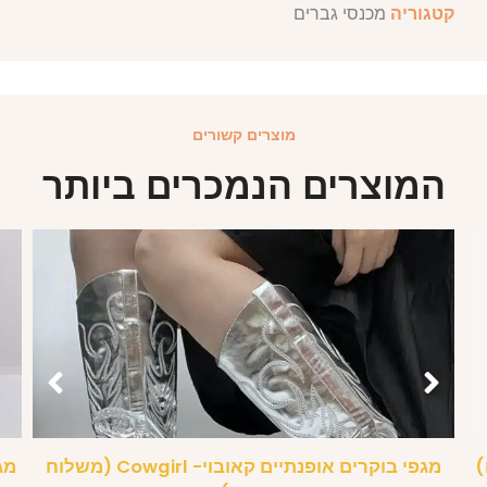
קטגוריה
מכנסי גברים
מוצרים קשורים
המוצרים הנמכרים ביותר
)
מגפי בוקרים אופנתיים קאובוי- Cowgirl (משלוח
מג