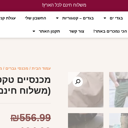
משלוח חינם לכל הארץ!
לחץ כאן
בגדי ים
בגדים – קטגוריות
החשבון שלי
עגלת קני
הכי נמכרים באתר!
צור קשר
תקנון האתר
עמוד הבית
/
מכנסי גברים
/ מ
מכנסיים טקט
(משלוח חינם
₪
556.99