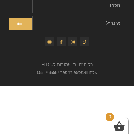
כל הזכויות שמורות ל-HTO
שלחו וואטסאפ למספר 055-9485587
0