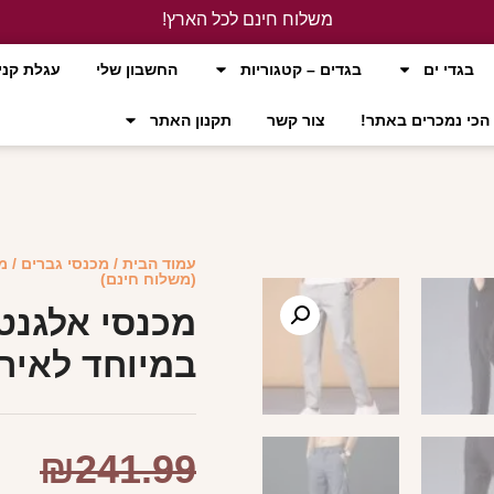
משלוח חינם לכל הארץ!
לחץ כאן
בגדי ים
בגדים – קטגוריות
החשבון שלי
עגלת קני
הכי נמכרים באתר!
צור קשר
תקנון האתר
עמוד הבית
/
מכנסי גברים
/ מ
(משלוח חינם)
מכנסי אלגנט 
במיוחד לאירו
₪
241.99