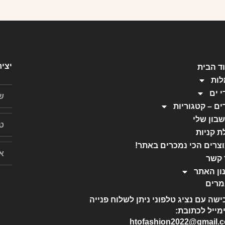
יצי
ד הבית
ות
י ים
ים – קטגוריות
בון שלי
ת קניות
צרים הכי נמכרים באתר!
 קשר
ון האתר
רים
ישה עם נציג טלפוני ניתן לשלוח פנייה
מייל לכתובת:
htofashion2022@gmail.