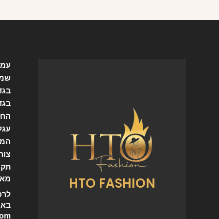
עמו
שמל
בגד
בגד
החש
עגל
המו
צור
תקנ
HTO FASHION
מאמ
לרכ
באי
com