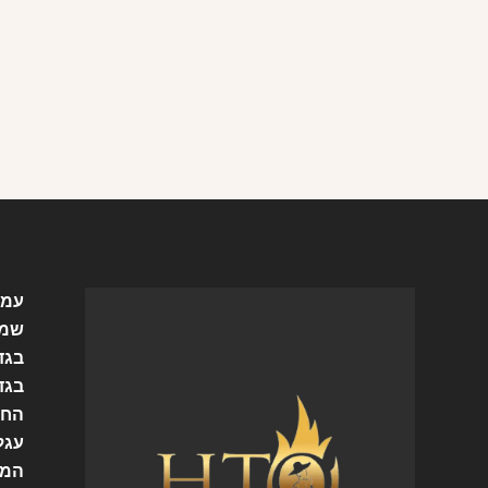
עמו
שמל
בגד
בגד
החש
עגל
המו