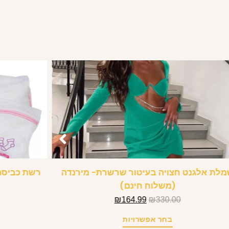
לת אלגנט חצויה בעיטור שרשרת- מירנדה
רשת כביסה
(משלוח חינם)
₪
164.99
₪
330.00
בחר אפשרויות