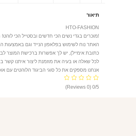
תיאור
HTO-FASHION
אנחנו ב-HTO מוכרים בגדי נשים הכי חדשים ובסטייל הכי לוהט! חולצות, חליפות ספורט, קפוצ’ונים, בגדי גוף, מחשופים, וכל מה שאישה או נערה צריכות היום!
האתר נוח לשימוש בפלאפון הנייד וגם באמצעות ה
כתובת אימייל), יש לך אפשרות ברכישת המוצר לבח
לכל שאלה או בעיה את מוזמנת ליצור איתנו קשר ב
אנחנו מספקים את כל סוגי הביגוד הלוהטים עם אופ
(0 Reviews)
0/5