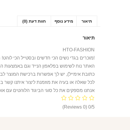
תיאור
מידע נוסף
חוות דעת (0)
תיאור
HTO-FASHION
אנחנו ב-HTO מוכרים בגדי נשים הכי חדשים ובסטייל הכי לוהט! חולצות, חליפות ספורט, קפוצ’ונים, בגדי גוף, מחשופים, וכל מה שאישה או נערה צריכות היום!
האתר נוח לשימוש בפלאפון הנייד וגם באמצעות ה
כתובת אימייל), יש לך אפשרות ברכישת המוצר לבח
לכל שאלה או בעיה את מוזמנת ליצור איתנו קשר ב
אנחנו מספקים את כל סוגי הביגוד הלוהטים עם אופ
(0 Reviews)
0/5