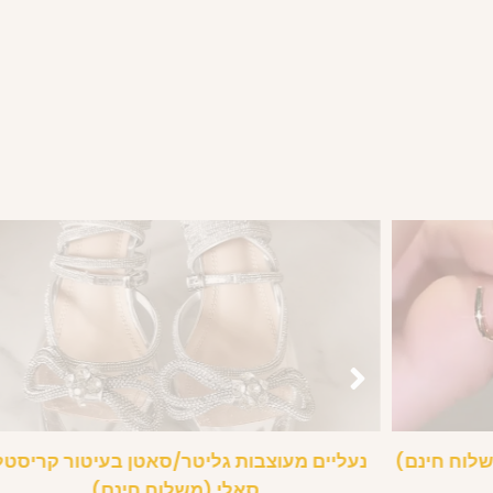
נעליים מעוצבות גליטר/סאטן בעיטור קריסטל
סאלי (משלוח חינם)