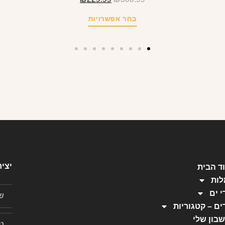
בחר אפשרויות
יצי
ד הבית
ות
י ים
ים – קטגוריות
בון שלי