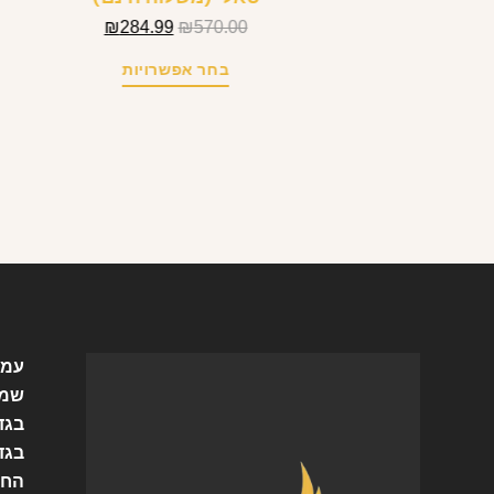
₪
284.99
₪
570.00
בחר אפשרויות
עמו
שמל
בגד
בגד
החש