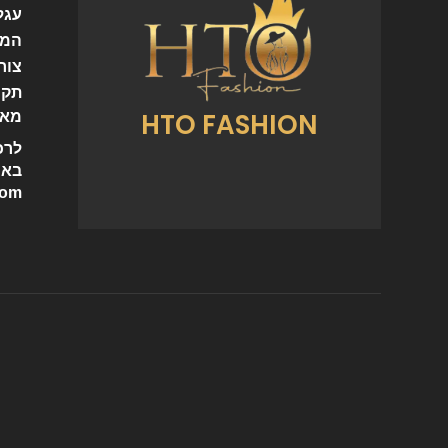
עגל
המו
צור
תקנ
HTO FASHION
מאמ
לרכ
באי
com