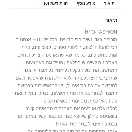
תיאור
מידע נוסף
חוות דעת (0)
תיאור
HTO-FASHION
אנחנו ב-HTO מוכרים בגדי נשים הכי חדשים ובסטייל
הכי לוהט! חולצות, חליפות ספורט, קפוצ’ונים, בגדי
גוף, מחשופים, וכל מה שאישה או נערה צריכות היום!
האתר נוח לשימוש בפלאפון הנייד וגם באמצעות
המחשב, את יכולה בקלות להזמין כל מוצר או בגד
שתרצי בלחיצת כפתור וללא הרשמה (יש אפשרות גם
להירשם עם כתובת אימייל), יש לך אפשרות ברכישת
המוצר לבחור גם את סוג המשלוח, וכמובן במידה ואת
קונה מעל כמות מסוימת המשלוח עלינו!
לכל שאלה או בעיה את מוזמנת ליצור איתנו קשר
בוואטספ בחלון שקופץ בצד, או בצור קשר באתר, או
בכתובת אימייל בתחתית האתר!
אנחנו מספקים את כל סוגי הביגוד הלוהטים עם