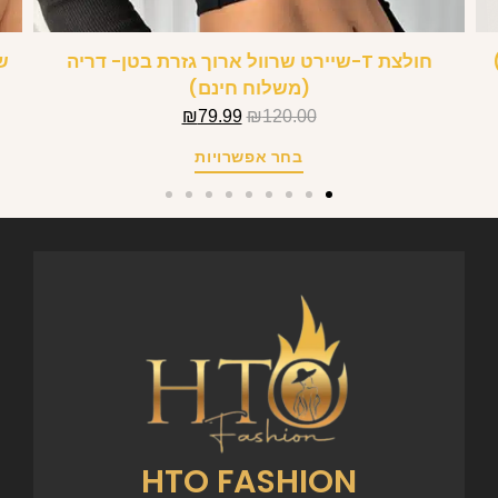
חולצת T-שיירט שרוול ארוך גזרת בטן- דריה
ש
(משלוח חינם)
₪
79.99
₪
120.00
בחר אפשרויות
HTO FASHION