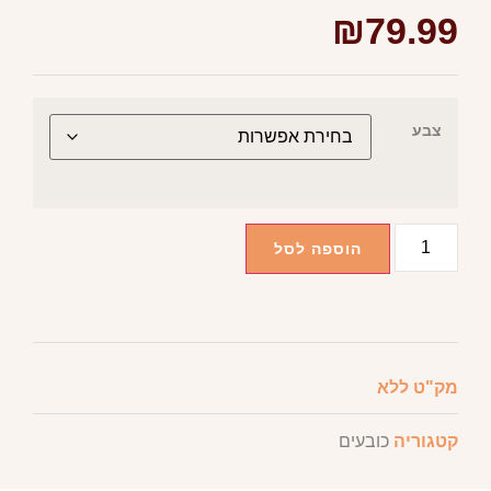
₪
79.99
צבע
הוספה לסל
מק"ט
ללא
קטגוריה
כובעים