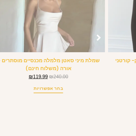
ארוך מחשוף V עמוק- קורטני
שמלת מיני סאטן מלמלה מכנסיים מוסתרים 
אורה (משלוח חינם)
₪
119.99
₪
240.00
בחר אפשרויות