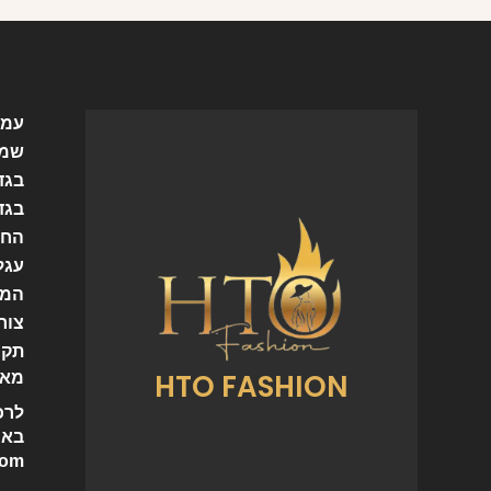
עמו
שמל
בגד
בגד
החש
עגל
המו
צור
תקנ
HTO FASHION
מאמ
לרכ
באי
com