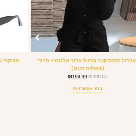
וברול מכנס קצר שרוול ארוך אלגנטי- מיילי
משקפי ש
(משלוח חינם)
₪
194.99
₪
390.00
בחר אפשרויות