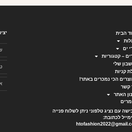
יצי
ד הבית
ות
י ים
ים – קטגוריות
בון שלי
ת קניות
צרים הכי נמכרים באתר!
 קשר
ון האתר
רים
ישה עם נציג טלפוני ניתן לשלוח פנייה
מייל לכתובת:
htofashion2022@gmail.