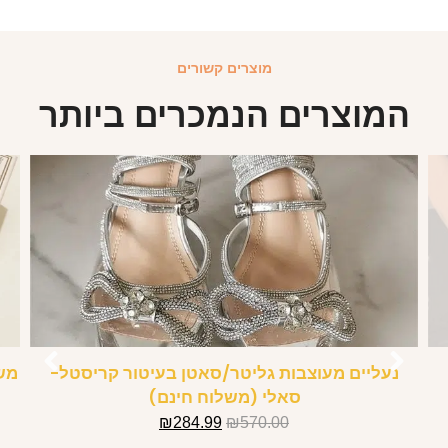
מוצרים קשורים
המוצרים הנמכרים ביותר
נעליים מעוצבות גליטר/סאטן בעיטור קריסטל-
מש
סאלי (משלוח חינם)
₪
284.99
₪
570.00