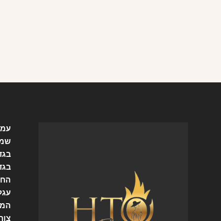
עמו
שמל
בגד
בגד
החש
עגל
המו
צור