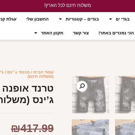
משלוח חינם לכל הארץ!
לחץ כאן
בגדי ים
בגדים – קטגוריות
החשבון שלי
עגלת קני
הכי נמכרים באתר!
צור קשר
תקנון האתר
עמוד הבית
/
מכנסי ג׳ינס
/
ג'
(משלוח חינם)
טרנד אופנה 
ג’ינס (משלוח
₪
417.99