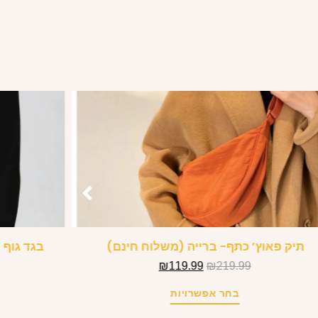
תיק פאוץ’ כתף- ברייה (משלוח חינם)
בגד גוף 
₪
119.99
₪
219.99
בחר אפשרויות