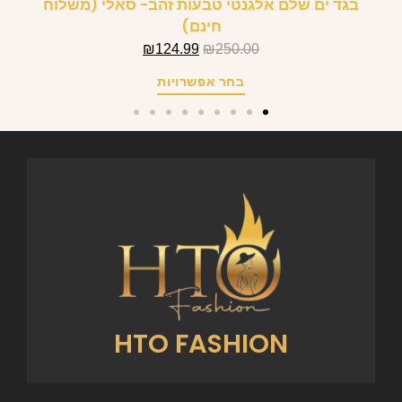
בגד ים שלם אלגנטי טבעות זהב- סאלי (משלוח
חינם)
₪
124.99
₪
250.00
בחר אפשרויות
HTO FASHION