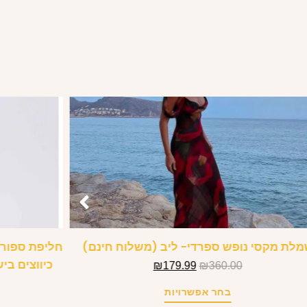
לת מקסי נופש ספרדי- ליב (משלוח חינם)
חליפת ספורט
כיווצים בי
₪
179.99
₪
360.00
בחר אפשרויות