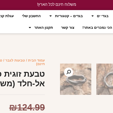
משלוח חינם לכל הארץ!
לחץ כאן
בגדי ים
בגדים – קטגוריות
החשבון שלי
עגלת קני
הכי נמכרים באתר!
צור קשר
תקנון האתר
עמוד הבית
/
טבעות לגבר
/ ט
חינם)
טבעת זוגית 
אל-חלד (משל
₪
124.99