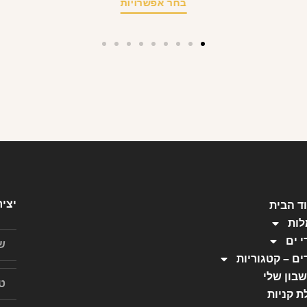
בחר אפשרויות
יצי
ד הבית
ות
י ים
ים – קטגוריות
בון שלי
ת קניות