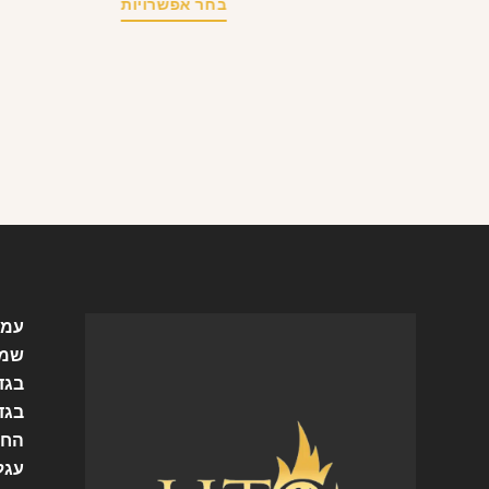
בחר אפשרויות
עמו
שמל
בגד
בגד
החש
עגל