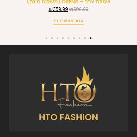
שמלת ערב – ORENG (משלוח חינם)
₪
359.99
₪
699.99
בחר אפשרויות
HTO FASHION