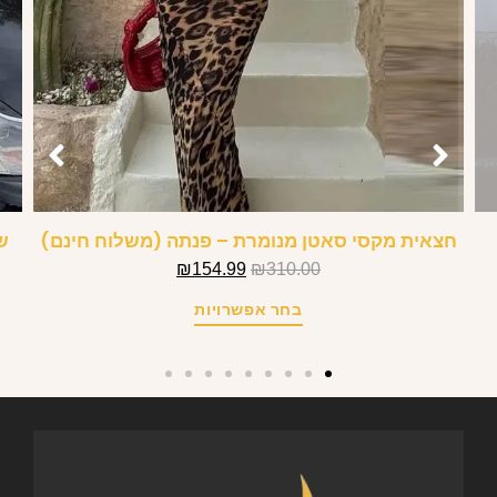
חצאית מקסי סאטן מנומרת – פנתה (משלוח חינם)
ש
₪
154.99
₪
310.00
בחר אפשרויות