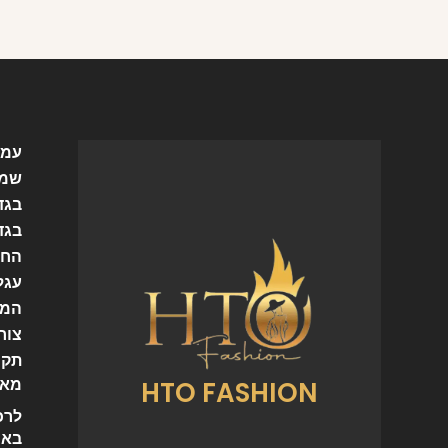
עמו
שמל
בגד
בגד
החש
עגל
המו
צור
תקנ
HTO FASHION
מאמ
לרכ
באי