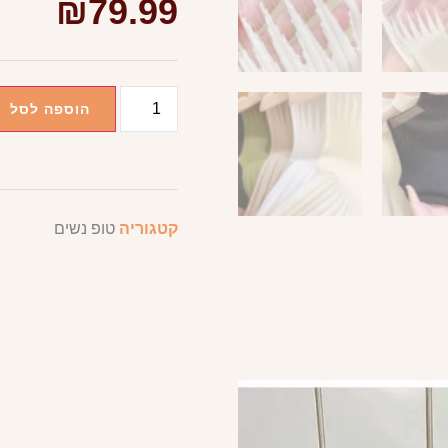
₪
79.99
הוספה לסל
קטגוריה
טופ נשים