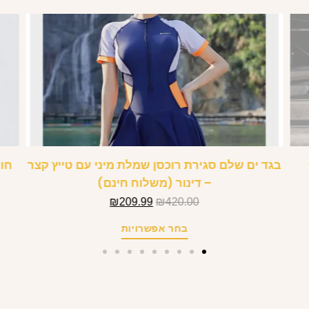
בגד ים שלם סגירת רוכסן שמלת מיני עם טייץ קצר
חו
– דינור (משלוח חינם)
₪
209.99
₪
420.00
בחר אפשרויות