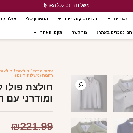
משלוח חינם לכל הארץ!
לחץ כאן
בגדי ים
בגדים – קטגוריות
החשבון שלי
עגלת קני
הכי נמכרים באתר!
צור קשר
תקנון האתר
עמוד הבית
/
חולצות
/
חולצות
רקמה (משלוח חינם)
חולצת פולו ל
ומודרני עם 
₪
221.99