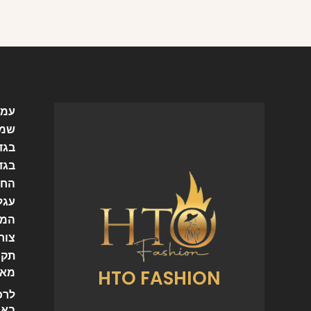
עמו
שמל
בגד
בגד
החש
עגל
המו
צור
תקנ
HTO FASHION
מאמ
לרכ
באי