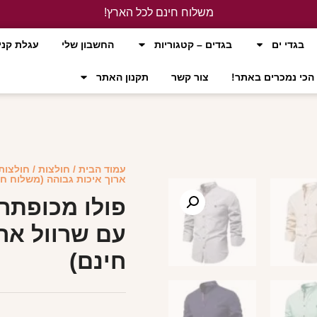
משלוח חינם לכל הארץ!
לחץ כאן
בגדי ים
בגדים – קטגוריות
החשבון שלי
עגלת קני
הכי נמכרים באתר!
צור קשר
תקנון האתר
עמוד הבית
/
חולצות
/
חולצות
ארוך איכות גבוהה (משלוח חי
פולו מכופתר
עם שרוול אר
חינם)