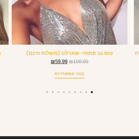
ח
טופ גב פתוח- שארלט (משלוח חינם)
₪
59.99
₪
100.00
בחר אפשרויות