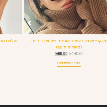
משקפי שמש בעיצוב אופנתי Oculos- בייבי
חולצת סטר
(משלוח חינם)
₪
69.99
₪
140.00
בחר אפשרויות