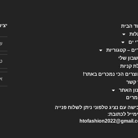
יצי
ד הבית
ות
י ים
ים – קטגוריות
בון שלי
ת קניות
צרים הכי נמכרים באתר!
 קשר
ון האתר
רים
ישה עם נציג טלפוני ניתן לשלוח פנייה
מייל לכתובת:
htofashion2022@gmail.