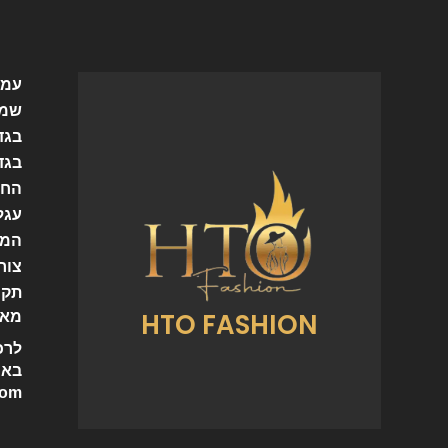
עמו
שמל
בגד
בגד
החש
עגל
המו
צור
תקנ
HTO FASHION
מאמ
לרכ
באי
com