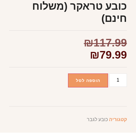
כובע טראקר (משלוח
חינם)
₪
117.99
₪
79.99
הוספה לסל
קטגוריה
כובע לגבר