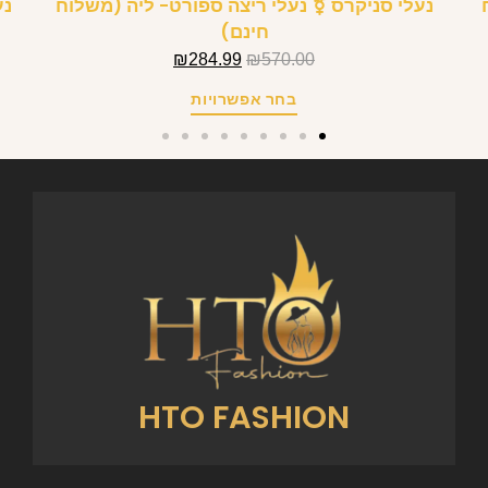
נעלי סניקרס ⚧ נעלי ריצה ספורט- ליה (משלוח
נע
חינם)
₪
284.99
₪
570.00
בחר אפשרויות
HTO FASHION