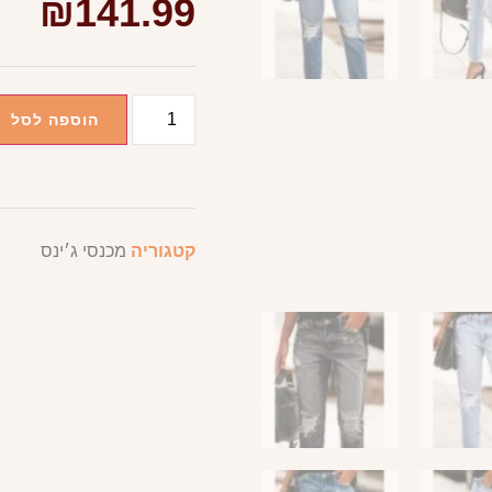
₪
141.99
הוספה לסל
קטגוריה
מכנסי ג׳ינס