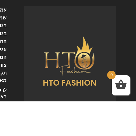
עמו
שמל
בגד
בגד
החש
עגל
המו
צור
תקנ
0
HTO FASHION
מאמ
לרכ
באי
com