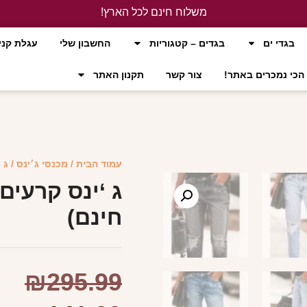
משלוח חינם לכל הארץ!
לחץ כאן
בגדי ים
בגדים – קטגוריות
החשבון שלי
עגלת קני
הכי נמכרים באתר!
צור קשר
תקנון האתר
עמוד הבית
/
מכנסי ג׳ינס
/ ג 
ג ‘ינס קרעים
חינם)
₪
295.99