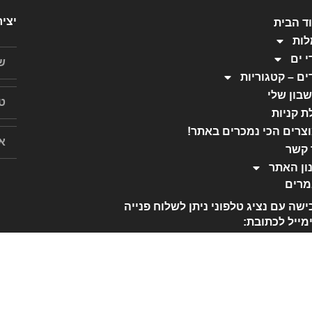
יצי
ד הבית
ות
י ים
ים – קטגוריות
בון שלי
ת קניות
צרים הכי נמכרים באתר!
 קשר
ון האתר
רים
ישה עם נציג טלפוני ניתן לשלוח פנייה
מייל לכתובת:
htofashion2022@gmail.